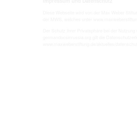
Impressum und Datenschutz
Personal data contained in documents p
distribution or transfer to third parties 
Diese Webseite wird von der Max Weber Stiftu
Data related to private life of particular
to use or may otherwise be used in an
der MWS, welches unter www.maxweberstiftung.
Regarding persons that are historical fi
performance of their duties) these requi
Der Schutz Ihrer Privatsphäre bei der Nutzung 
sense of this notion. Otherwise, the use
germandocsinrussia.org gilt die Datenschutze
data protection.
Reproduction of documents related to in
www.maxweberstiftung.de/aktuelles/datenschutz
The user assumes legal responsibility b
information subject to data protection a
website production shall be free from al
users.
The right to familiarize with documents 
accept the terms hereof.