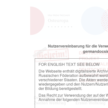
Nutzervereinbarung für die Ver
germandocsin
DEUTSCH-RU
PROJEKT
ZUR DIGITAL
FOR ENGLISH TEXT SEE BELOW
DEUTSCHER
Die Webseite enthält digitalisierte Arch
IN ARCHIVEN
Russischen Föderation aufbewahrt werden.
verschiedener Staaten. Die Akten werde
RUSSISCHEN
wiedergegeben und den Nutzern/Nutzeri
der Bildung bereitgestellt.
Das Recht zur Verwendung der auf der We
Dokumente zum
Dokumente zum
Annahme der folgenden Nutzervereinbaru
Zweiten Weltkrieg
Ersten Weltkrieg