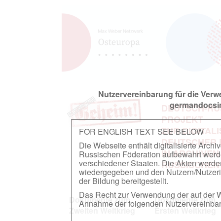
Nutzervereinbarung für die Ver
germandocsin
DEUTSCH-RU
PROJEKT
ZUR DIGITAL
FOR ENGLISH TEXT SEE BELOW
DEUTSCHER
Die Webseite enthält digitalisierte Arch
IN ARCHIVEN
Russischen Föderation aufbewahrt werden.
verschiedener Staaten. Die Akten werde
RUSSISCHEN
wiedergegeben und den Nutzern/Nutzeri
der Bildung bereitgestellt.
Das Recht zur Verwendung der auf der We
Dokumente zum
Dokumente zum
Annahme der folgenden Nutzervereinbaru
Zweiten Weltkrieg
Ersten Weltkrieg