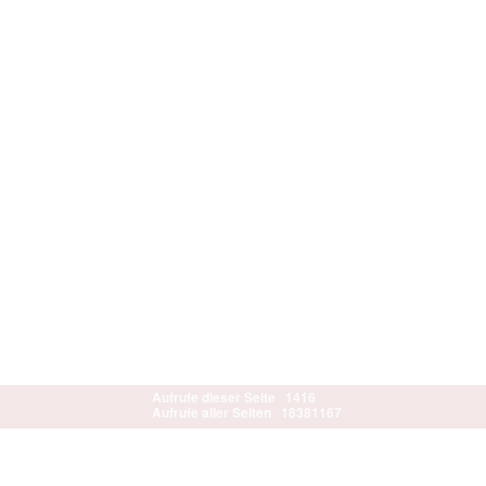
Aufrufe dieser Seite
1416
Aufrufe aller Seiten
18381167