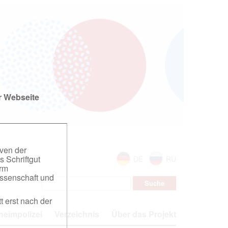
r Webseite
iven der
s Schriftgut
DE
RU
orm
ssenschaft und
t erst nach der
eimpolizei
Verzeichnis
Über das Projekt