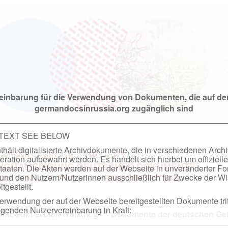
einbarung für die Verwendung von Dokumenten, die auf de
germandocsinrussia.org zugänglich sind
 TEXT SEE BELOW
hält digitalisierte Archivdokumente, die in verschiedenen Arch
SCH-RUSSISCHES PROJEKT
ation aufbewahrt werden. Es handelt sich hierbei um offizielle
DIGITALISIERUNG DEUTSCHER DOKUMENTE
taaten. Die Akten werden auf der Webseite in unveränderter F
nd den Nutzern/Nutzerinnen ausschließlich für Zwecke der Wi
RCHIVEN DER RUSSISCHEN FÖDERATION
tgestellt.
rwendung der auf der Webseite bereitgestellten Dokumente trit
genden Nutzervereinbarung in Kraft:
te zum Ersten Weltkrieg
Dokumente der deutschen Geh