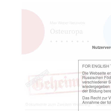
Nutzerver
FOR ENGLISH
Die Webseite ent
DEUT
Russischen Föder
ZUR 
verschiedener S
wiedergegeben u
IN A
der Bildung berei
Das Recht zur Ve
Annahme der fol
Dokumente zum Zweiten Weltkrieg
Dokumen