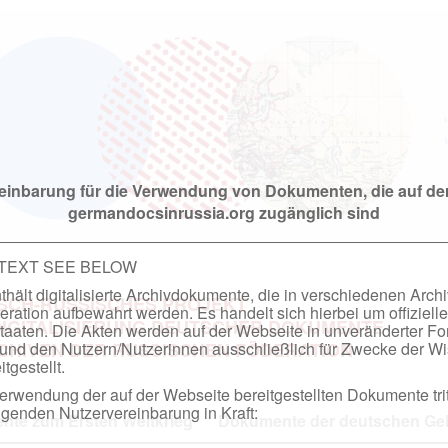
einbarung für die Verwendung von Dokumenten, die auf de
germandocsinrussia.org zugänglich sind
 TEXT SEE BELOW
hält digitalisierte Archivdokumente, die in verschiedenen Arch
SCH-RUSSISCHES PROJEKT
ation aufbewahrt werden. Es handelt sich hierbei um offizielle
DIGITALISIERUNG DEUTSCHER DOKUMENTE
taaten. Die Akten werden auf der Webseite in unveränderter F
nd den Nutzern/Nutzerinnen ausschließlich für Zwecke der Wi
RCHIVEN DER RUSSISCHEN FÖDERATION
tgestellt.
rwendung der auf der Webseite bereitgestellten Dokumente trit
genden Nutzervereinbarung in Kraft:
te zum Ersten Weltkrieg
Dokumente der deutschen Geh