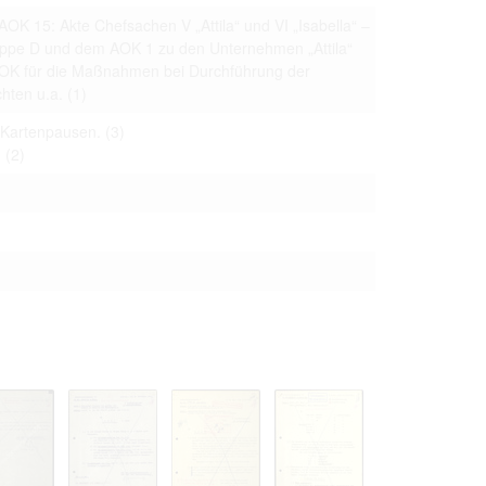
 to copying,
AOK 15: Akte Chefsachen V „Attila“ und VI „Isabella“ –
erty are not subject
ruppe D und dem AOK 1 zu den Unternehmen „Attila“
AOK für die Maßnahmen bei Durchführung der
ials (with regard to
chten u.a.
(1)
life in the narrow
mation subject to
 Kartenpausen.
(3)
.
(2)
es of handling
olved in this
ules by website
ly once you