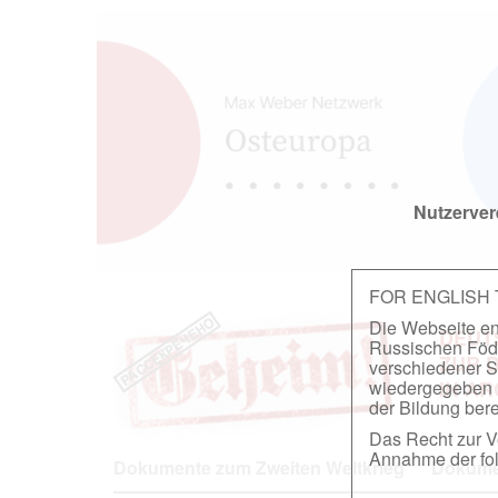
Nutzerver
FOR ENGLISH
Die Webseite ent
DEUT
Russischen Föder
ZUR 
verschiedener S
wiedergegeben u
IN A
der Bildung berei
Das Recht zur Ve
Annahme der fol
Dokumente zum Zweiten Weltkrieg
Dokumen