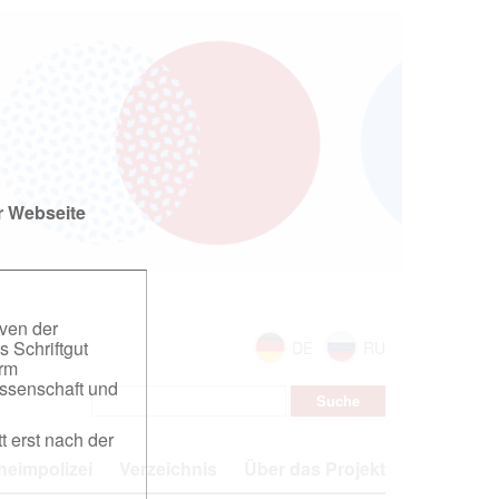
r Webseite
iven der
s Schriftgut
DE
RU
orm
ssenschaft und
t erst nach der
eimpolizei
Verzeichnis
Über das Projekt