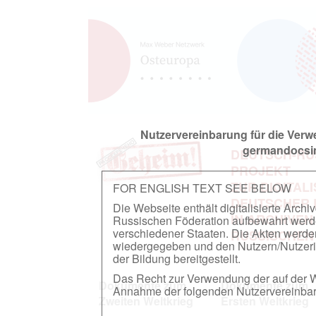
Nutzervereinbarung für die Ver
germandocsin
DEUTSCH-RU
PROJEKT
ZUR DIGITAL
FOR ENGLISH TEXT SEE BELOW
DEUTSCHER
Die Webseite enthält digitalisierte Arch
IN ARCHIVEN
Russischen Föderation aufbewahrt werden.
verschiedener Staaten. Die Akten werde
RUSSISCHEN
wiedergegeben und den Nutzern/Nutzeri
der Bildung bereitgestellt.
Das Recht zur Verwendung der auf der We
Dokumente zum
Dokumente zum
Annahme der folgenden Nutzervereinbaru
Zweiten Weltkrieg
Ersten Weltkrieg