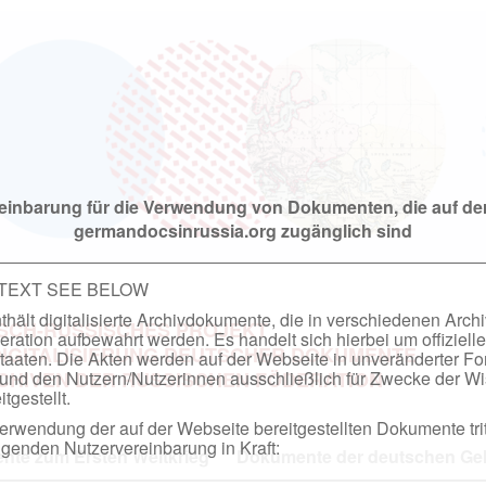
einbarung für die Verwendung von Dokumenten, die auf de
germandocsinrussia.org zugänglich sind
 TEXT SEE BELOW
hält digitalisierte Archivdokumente, die in verschiedenen Arch
SCH-RUSSISCHES PROJEKT
ation aufbewahrt werden. Es handelt sich hierbei um offizielle
DIGITALISIERUNG DEUTSCHER DOKUMENTE
taaten. Die Akten werden auf der Webseite in unveränderter F
nd den Nutzern/Nutzerinnen ausschließlich für Zwecke der Wi
RCHIVEN DER RUSSISCHEN FÖDERATION
tgestellt.
rwendung der auf der Webseite bereitgestellten Dokumente trit
genden Nutzervereinbarung in Kraft:
te zum Ersten Weltkrieg
Dokumente der deutschen Geh