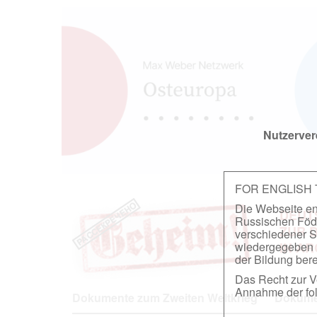
Nutzerver
FOR ENGLISH
Die Webseite ent
DEUT
Russischen Föder
ZUR 
verschiedener S
wiedergegeben u
IN A
der Bildung berei
Das Recht zur Ve
Annahme der fol
Dokumente zum Zweiten Weltkrieg
Dokumen