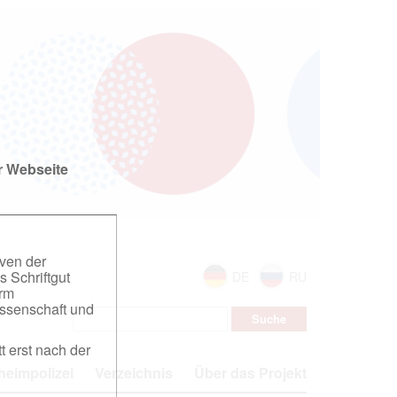
r Webseite
iven der
s Schriftgut
DE
RU
orm
ssenschaft und
t erst nach der
eimpolizei
Verzeichnis
Über das Projekt