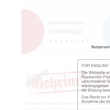
Nutzerver
FOR ENGLISH
Die Webseite ent
DEUT
Russischen Föder
ZUR 
verschiedener S
wiedergegeben u
IN A
der Bildung berei
Das Recht zur Ve
Annahme der fol
Dokumente zum Zweiten Weltkrieg
Dokumen