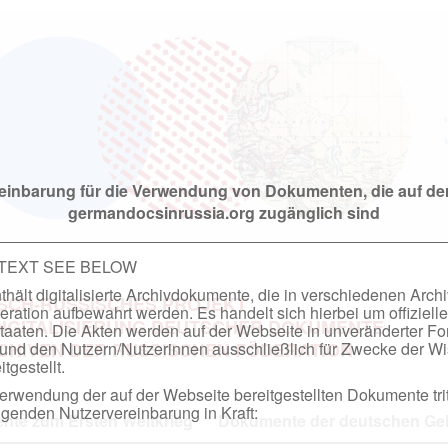
einbarung für die Verwendung von Dokumenten, die auf de
germandocsinrussia.org zugänglich sind
 TEXT SEE BELOW
hält digitalisierte Archivdokumente, die in verschiedenen Arch
SCH-RUSSISCHES PROJEKT
ation aufbewahrt werden. Es handelt sich hierbei um offizielle
DIGITALISIERUNG DEUTSCHER DOKUMENTE
taaten. Die Akten werden auf der Webseite in unveränderter F
nd den Nutzern/Nutzerinnen ausschließlich für Zwecke der Wi
RCHIVEN DER RUSSISCHEN FÖDERATION
tgestellt.
rwendung der auf der Webseite bereitgestellten Dokumente trit
genden Nutzervereinbarung in Kraft:
te zum Ersten Weltkrieg
Dokumente der deutschen Geh