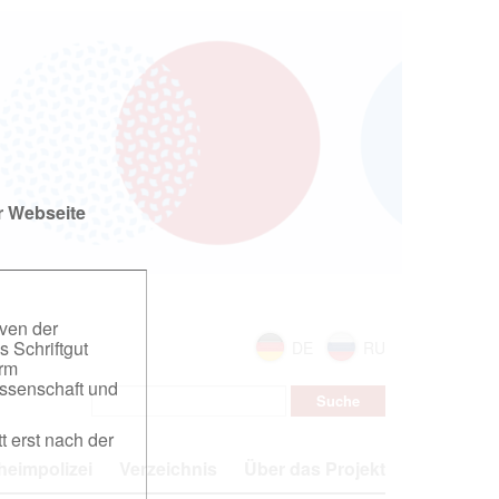
r Webseite
iven der
s Schriftgut
DE
RU
orm
ssenschaft und
t erst nach der
eimpolizei
Verzeichnis
Über das Projekt