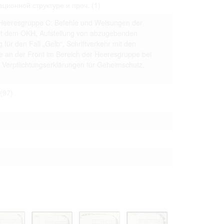
ационной структуре и проч.
(1)
 to copying,
erty are not subject
r Heeresgruppe C: Befehle und Weisungen der
it dem OKH, Aufstellung von abzugebenden
ials (with regard to
ür den Fall „Gelb“, Schriftverkehr mit den
life in the narrow
mation subject to
ge an der Front im Bereich der Heeresgruppe bei
, Verpflichtungserklärungen für Geheimschutz,
es of handling
olved in this
(97)
ules by website
ly once you