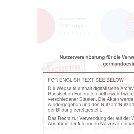
Nutzervereinbarung für die Ver
germandocsin
DEUTSCH-RU
PROJEKT
ZUR DIGITAL
FOR ENGLISH TEXT SEE BELOW
DEUTSCHER
Die Webseite enthält digitalisierte Arch
IN ARCHIVEN
Russischen Föderation aufbewahrt werden.
verschiedener Staaten. Die Akten werde
RUSSISCHEN
wiedergegeben und den Nutzern/Nutzeri
der Bildung bereitgestellt.
Das Recht zur Verwendung der auf der We
Dokumente zum
Dokumente zum
Annahme der folgenden Nutzervereinbaru
Zweiten Weltkrieg
Ersten Weltkrieg