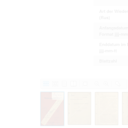
Art der Wiede
(Rus)
Anfangsdatum
Format jjjj-mm
Enddatum im 
jjjj-mm-tt
Blattzahl