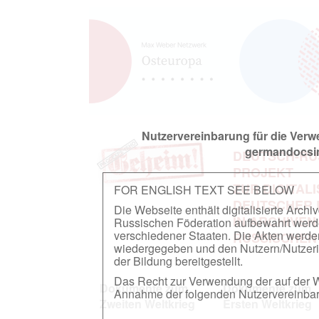
Nutzervereinbarung für die Ver
germandocsin
DEUTSCH-RU
PROJEKT
ZUR DIGITAL
FOR ENGLISH TEXT SEE BELOW
DEUTSCHER
Die Webseite enthält digitalisierte Arch
IN ARCHIVEN
Russischen Föderation aufbewahrt werden.
verschiedener Staaten. Die Akten werde
RUSSISCHEN
wiedergegeben und den Nutzern/Nutzeri
der Bildung bereitgestellt.
Das Recht zur Verwendung der auf der We
Dokumente zum
Dokumente zum
Annahme der folgenden Nutzervereinbaru
Zweiten Weltkrieg
Ersten Weltkrieg