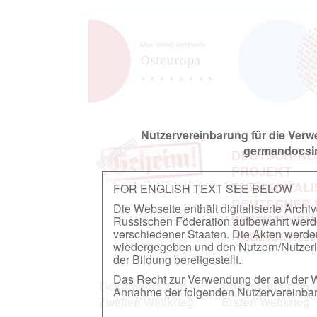
Nutzervereinbarung für die Ver
germandocsin
DEUTSCH-RU
PROJEKT
ZUR DIGITAL
FOR ENGLISH TEXT SEE BELOW
DEUTSCHER
Die Webseite enthält digitalisierte Arch
IN ARCHIVEN
Russischen Föderation aufbewahrt werden.
verschiedener Staaten. Die Akten werde
RUSSISCHEN
wiedergegeben und den Nutzern/Nutzeri
der Bildung bereitgestellt.
Das Recht zur Verwendung der auf der We
Dokumente zum
Dokumente zum
Annahme der folgenden Nutzervereinbaru
Zweiten Weltkrieg
Ersten Weltkrieg