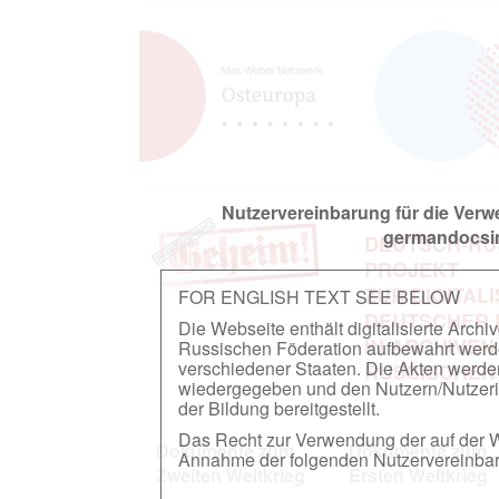
Nutzervereinbarung für die Ver
germandocsin
DEUTSCH-RU
PROJEKT
ZUR DIGITAL
FOR ENGLISH TEXT SEE BELOW
DEUTSCHER
Die Webseite enthält digitalisierte Arch
IN ARCHIVEN
Russischen Föderation aufbewahrt werden.
verschiedener Staaten. Die Akten werde
RUSSISCHEN
wiedergegeben und den Nutzern/Nutzeri
der Bildung bereitgestellt.
Das Recht zur Verwendung der auf der We
Dokumente zum
Dokumente zum
Annahme der folgenden Nutzervereinbaru
Zweiten Weltkrieg
Ersten Weltkrieg