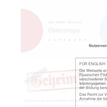
Nutzerver
FOR ENGLISH
Die Webseite ent
DEUT
Russischen Föder
ZUR 
verschiedener S
wiedergegeben u
IN A
der Bildung berei
Das Recht zur Ve
Annahme der fol
Dokumente zum Zweiten Weltkrieg
Dokumen