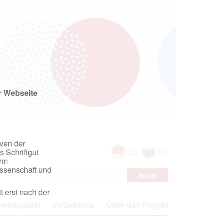
r Webseite
iven der
s Schriftgut
DE
RU
orm
ssenschaft und
t erst nach der
eimpolizei
Verzeichnis
Über das Projekt