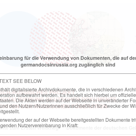
einbarung für die Verwendung von Dokumenten, die auf de
germandocsinrussia.org zugänglich sind
 TEXT SEE BELOW
hält digitalisierte Archivdokumente, die in verschiedenen Arch
SCH-RUSSISCHES PROJEKT
ation aufbewahrt werden. Es handelt sich hierbei um offizielle
DIGITALISIERUNG DEUTSCHER DOKUMENTE
taaten. Die Akten werden auf der Webseite in unveränderter F
nd den Nutzern/Nutzerinnen ausschließlich für Zwecke der Wi
RCHIVEN DER RUSSISCHEN FÖDERATION
tgestellt.
rwendung der auf der Webseite bereitgestellten Dokumente trit
genden Nutzervereinbarung in Kraft:
te zum Ersten Weltkrieg
Dokumente der deutschen Geh