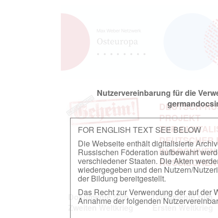
Nutzervereinbarung für die Ver
germandocsin
DEUTSCH-RU
PROJEKT
ZUR DIGITAL
FOR ENGLISH TEXT SEE BELOW
DEUTSCHER
Die Webseite enthält digitalisierte Arch
IN ARCHIVEN
Russischen Föderation aufbewahrt werden.
verschiedener Staaten. Die Akten werde
RUSSISCHEN
wiedergegeben und den Nutzern/Nutzeri
der Bildung bereitgestellt.
Das Recht zur Verwendung der auf der We
Dokumente zum
Dokumente zum
Annahme der folgenden Nutzervereinbaru
Zweiten Weltkrieg
Ersten Weltkrieg