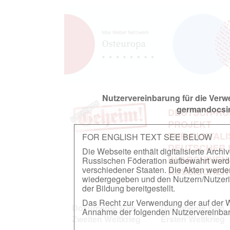
Nutzervereinbarung für die Ver
germandocsin
DEUTSCH-RU
PROJEKT
ZUR DIGITAL
FOR ENGLISH TEXT SEE BELOW
DEUTSCHER
Die Webseite enthält digitalisierte Arch
IN ARCHIVEN
Russischen Föderation aufbewahrt werden.
verschiedener Staaten. Die Akten werde
RUSSISCHEN
wiedergegeben und den Nutzern/Nutzeri
der Bildung bereitgestellt.
Das Recht zur Verwendung der auf der We
Dokumente zum
Dokumente zum
Annahme der folgenden Nutzervereinbaru
Zweiten Weltkrieg
Ersten Weltkrieg