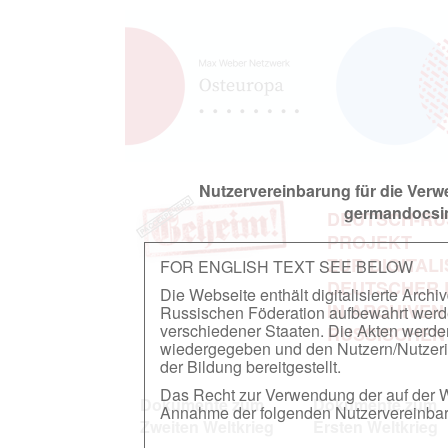
Nutzervereinbarung für die Ver
germandocsin
DEUTSCH-RU
PROJEKT
ZUR DIGITAL
FOR ENGLISH TEXT SEE BELOW
DEUTSCHER
Die Webseite enthält digitalisierte Arch
IN ARCHIVEN
Russischen Föderation aufbewahrt werden.
verschiedener Staaten. Die Akten werde
RUSSISCHEN
wiedergegeben und den Nutzern/Nutzeri
der Bildung bereitgestellt.
Das Recht zur Verwendung der auf der We
Dokumente zum
Dokumente zum
Annahme der folgenden Nutzervereinbaru
Zweiten Weltkrieg
Ersten Weltkrieg