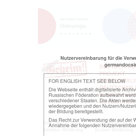
Nutzervereinbarung für die Ver
germandocsin
DEUTSCH-RU
PROJEKT
ZUR DIGITAL
FOR ENGLISH TEXT SEE BELOW
DEUTSCHER
Die Webseite enthält digitalisierte Arch
IN ARCHIVEN
Russischen Föderation aufbewahrt werden.
verschiedener Staaten. Die Akten werde
RUSSISCHEN
wiedergegeben und den Nutzern/Nutzeri
der Bildung bereitgestellt.
Das Recht zur Verwendung der auf der We
Dokumente zum
Dokumente zum
Annahme der folgenden Nutzervereinbaru
Zweiten Weltkrieg
Ersten Weltkrieg