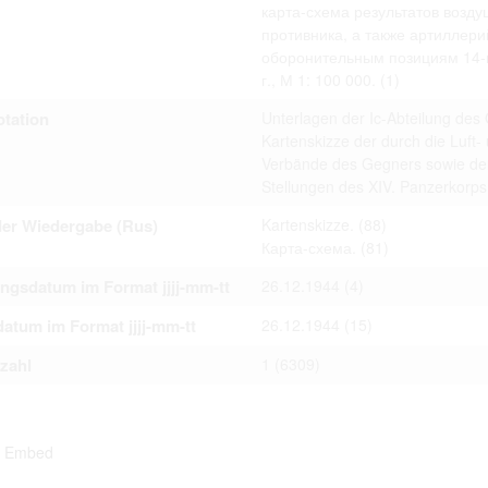
карта-схема результатов возду
ta contained in documents published at the website shall not be subject
 or transfer to third parties in whatever form.
противника, а также артиллери
 to private life of particular individuals, their private relations and prop
оборонительным позициям 14-го
ay otherwise be used in anonymous form only.
г., М 1: 100 000.
(1)
rsons that are historical figures of contemporary history or public offic
of their duties) these requirements are only applicable to their private 
s notion. Otherwise, the user assumes the obligation to duly treat infor
tation
Unterlagen der Ic-Abteilung de
ion.
Kartenskizze der durch die Luft
 of documents related to individuals is not allowed.
Verbände des Gegners sowie der Ar
umes legal responsibility before affected parties in case privacy or rul
Stellungen des XIV. Panzerkorp
subject to data protection are breached. Individuals or organizations inv
uction shall be free from all and any liability for breach of the above r
der Wiedergabe (Rus)
Kartenskizze.
(88)
Карта-схема.
(81)
ngsdatum im Format jjjj-mm-tt
26.12.1944
(4)
iliarize with documents made available at the website arises on
 hereof.
atum im Format jjjj-mm-tt
26.12.1944
(15)
tzahl
1
(6309)
Embed