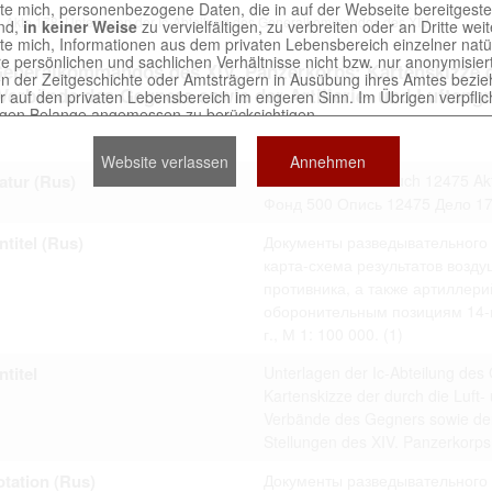
chte mich, personenbezogene Daten, die in auf der Webseite bereitgeste
Akte 178. Unterlagen der Ic-Abteilung des Generalkommandos des XIV....
ind,
in keiner Weise
zu vervielfältigen, zu verbreiten oder an Dritte we
chte mich, Informationen aus dem privaten Lebensbereich einzelner nat
re persönlichen und sachlichen Verhältnisse nicht bzw. nur anonymisie
 Generalkommandos des XIV. Panzerkorps: Kartenskizze d
n der Zeitgeschichte oder Amtsträgern in Ausübung ihres Amtes bezie
rbände des Gegners sowie der Artillerie- und Luftangriff
r auf den privaten Lebensbereich im engeren Sinn. Im Übrigen verpflich
igen Belange angemessen zu berücksichtigen.
nen von Unterlagen, die sich auf natürliche Personen beziehen, sind nic
 mich, derartige Unterlagen
in keiner Weise
zu reproduzieren.
Website verlassen
Annehmen
 an, dass ich die Verletzungen von Persönlichkeitsrechten und schutz
atur (Rus)
Bestand 500 Findbuch 12475 Ak
en Berechtigten selbst zu vertreten habe. Ich stelle die an der Erstell
er Seite Beteiligten bei Verstößen von jeglicher Haftung frei.
Фонд 500 Опись 12475 Дело 1
ntitel (Rus)
Документы разведывательного 
карта-схема результатов возду
erwendung der auf der Webseite bereitgestellten Dokumente trit
противника, а также артиллери
Nutzervereinbarung in Kraft.
оборонительным позициям 14-го
г., М 1: 100 000.
(1)
titel
Unterlagen der Ic-Abteilung de
tains digitized archival collections which are official documents 
Kartenskizze der durch die Luft
ved in various archives of the Russian Federation. The website
Verbände des Gegners sowie der Ar
ts exclusively for scientific and research purposes.
Stellungen des XIV. Panzerkorp
 to abide by the following terms:
tation (Rus)
Документы разведывательного 