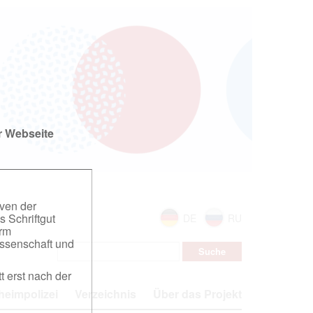
r Webseite
iven der
s Schriftgut
DE
RU
orm
ssenschaft und
t erst nach der
eimpolizei
Verzeichnis
Über das Projekt