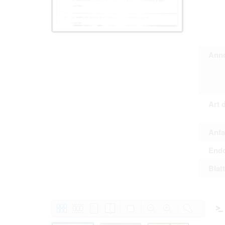
Personal da
distribution
Data related
to use or m
Regarding pe
performance 
sense of thi
Anno
data protect
Reproduction
The user ass
information 
website prod
users.
Art 
Anfa
The right to fam
accept the terms
Endd
Blat