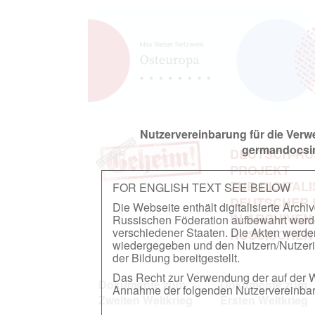
Nutzervereinbarung für die Ver
germandocsin
DEUTSCH-RU
PROJEKT
ZUR DIGITAL
FOR ENGLISH TEXT SEE BELOW
DEUTSCHER
Die Webseite enthält digitalisierte Arch
IN ARCHIVEN
Russischen Föderation aufbewahrt werden.
verschiedener Staaten. Die Akten werde
RUSSISCHEN
wiedergegeben und den Nutzern/Nutzeri
der Bildung bereitgestellt.
Das Recht zur Verwendung der auf der We
Dokumente zum
Dokumente zum
Annahme der folgenden Nutzervereinbaru
Zweiten Weltkrieg
Ersten Weltkrieg