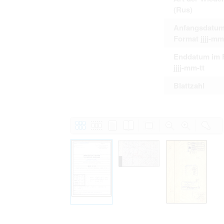
(Rus)
Anfangsdatum
Format jjjj-mm
Enddatum im 
jjjj-mm-tt
Blattzahl