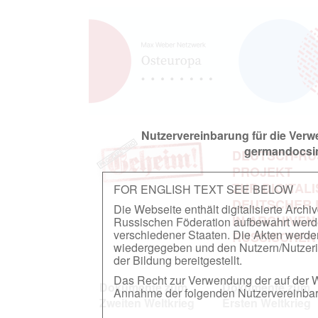
Nutzervereinbarung für die Ver
germandocsin
DEUTSCH-RU
PROJEKT
ZUR DIGITAL
FOR ENGLISH TEXT SEE BELOW
DEUTSCHER
Die Webseite enthält digitalisierte Arch
IN ARCHIVEN
Russischen Föderation aufbewahrt werden.
verschiedener Staaten. Die Akten werde
RUSSISCHEN
wiedergegeben und den Nutzern/Nutzeri
der Bildung bereitgestellt.
Das Recht zur Verwendung der auf der We
Dokumente zum
Dokumente zum
Annahme der folgenden Nutzervereinbaru
Zweiten Weltkrieg
Ersten Weltkrieg