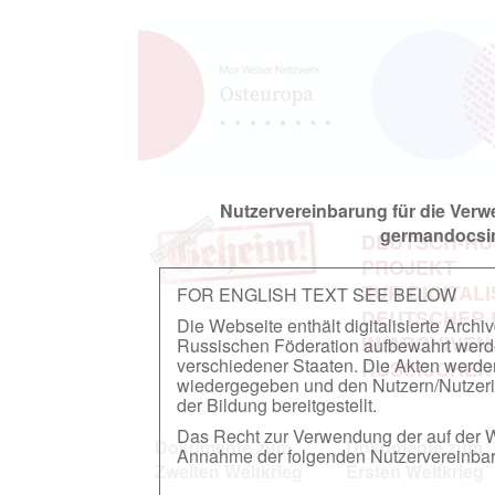
Nutzervereinbarung für die Ver
germandocsin
DEUTSCH-RU
PROJEKT
ZUR DIGITAL
FOR ENGLISH TEXT SEE BELOW
DEUTSCHER
Die Webseite enthält digitalisierte Arch
IN ARCHIVEN
Russischen Föderation aufbewahrt werden.
verschiedener Staaten. Die Akten werde
RUSSISCHEN
wiedergegeben und den Nutzern/Nutzeri
der Bildung bereitgestellt.
Das Recht zur Verwendung der auf der We
Dokumente zum
Dokumente zum
Annahme der folgenden Nutzervereinbaru
Zweiten Weltkrieg
Ersten Weltkrieg