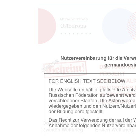
Nutzervereinbarung für die Ver
germandocsin
DEUTSCH-RU
PROJEKT
ZUR DIGITAL
FOR ENGLISH TEXT SEE BELOW
DEUTSCHER
Die Webseite enthält digitalisierte Arch
IN ARCHIVEN
Russischen Föderation aufbewahrt werden.
verschiedener Staaten. Die Akten werde
RUSSISCHEN
wiedergegeben und den Nutzern/Nutzeri
der Bildung bereitgestellt.
Das Recht zur Verwendung der auf der We
Dokumente zum
Dokumente zum
Annahme der folgenden Nutzervereinbaru
Zweiten Weltkrieg
Ersten Weltkrieg