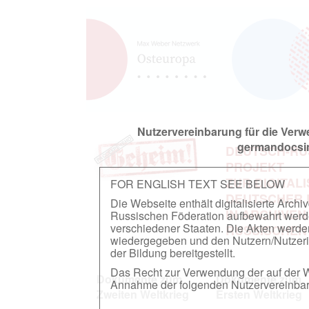
Nutzervereinbarung für die Ver
germandocsin
DEUTSCH-RU
PROJEKT
ZUR DIGITAL
FOR ENGLISH TEXT SEE BELOW
DEUTSCHER
Die Webseite enthält digitalisierte Arch
IN ARCHIVEN
Russischen Föderation aufbewahrt werden.
verschiedener Staaten. Die Akten werde
RUSSISCHEN
wiedergegeben und den Nutzern/Nutzeri
der Bildung bereitgestellt.
Das Recht zur Verwendung der auf der We
Dokumente zum
Dokumente zum
Annahme der folgenden Nutzervereinbaru
Zweiten Weltkrieg
Ersten Weltkrieg