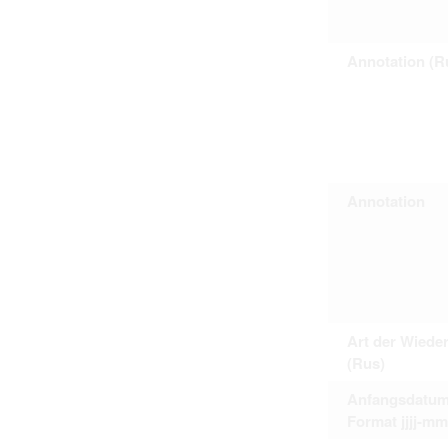
Personal data contained in documents p
distribution or transfer to third parties 
Data related to private life of particular
Annotation (R
to use or may otherwise be used in an
Regarding persons that are historical fi
performance of their duties) these requi
sense of this notion. Otherwise, the use
data protection.
Reproduction of documents related to in
The user assumes legal responsibility b
information subject to data protection a
website production shall be free from al
Annotation
users.
The right to familiarize with documents 
accept the terms hereof.
Art der Wiede
(Rus)
Anfangsdatum
Format jjjj-mm