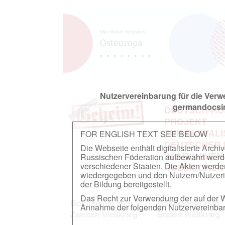
Nutzervereinbarung für die Ver
germandocsin
DEUTSCH-RU
PROJEKT
ZUR DIGITAL
FOR ENGLISH TEXT SEE BELOW
DEUTSCHER
Die Webseite enthält digitalisierte Arch
IN ARCHIVEN
Russischen Föderation aufbewahrt werden.
verschiedener Staaten. Die Akten werde
RUSSISCHEN
wiedergegeben und den Nutzern/Nutzeri
der Bildung bereitgestellt.
Das Recht zur Verwendung der auf der We
Dokumente zum
Dokumente zum
Annahme der folgenden Nutzervereinbaru
Zweiten Weltkrieg
Ersten Weltkrieg