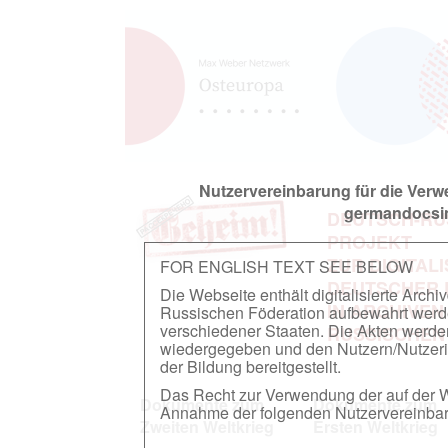
Nutzervereinbarung für die Ver
germandocsin
DEUTSCH-RU
PROJEKT
ZUR DIGITAL
FOR ENGLISH TEXT SEE BELOW
DEUTSCHER
Die Webseite enthält digitalisierte Arch
IN ARCHIVEN
Russischen Föderation aufbewahrt werden.
verschiedener Staaten. Die Akten werde
RUSSISCHEN
wiedergegeben und den Nutzern/Nutzeri
der Bildung bereitgestellt.
Das Recht zur Verwendung der auf der We
Dokumente zum
Dokumente zum
Annahme der folgenden Nutzervereinbaru
Zweiten Weltkrieg
Ersten Weltkrieg