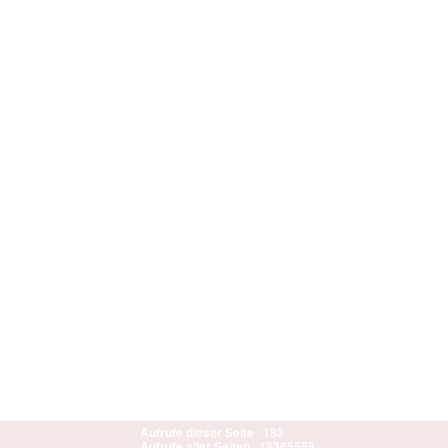
Aufrufe dieser Seite
183
Aufrufe aller Seiten
18365558