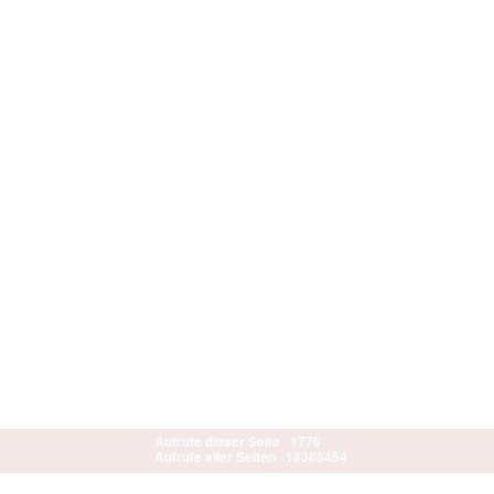
Aufrufe dieser Seite
1776
Aufrufe aller Seiten
18368454