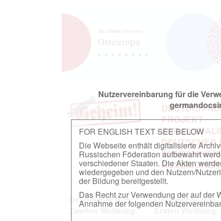
Nutzervereinbarung für die Ver
germandocsin
DEUTSCH-RU
PROJEKT
ZUR DIGITAL
FOR ENGLISH TEXT SEE BELOW
DEUTSCHER
Die Webseite enthält digitalisierte Arch
IN ARCHIVEN
Russischen Föderation aufbewahrt werden.
verschiedener Staaten. Die Akten werde
RUSSISCHEN
wiedergegeben und den Nutzern/Nutzeri
der Bildung bereitgestellt.
Das Recht zur Verwendung der auf der We
Dokumente zum
Dokumente zum
Annahme der folgenden Nutzervereinbaru
Zweiten Weltkrieg
Ersten Weltkrieg