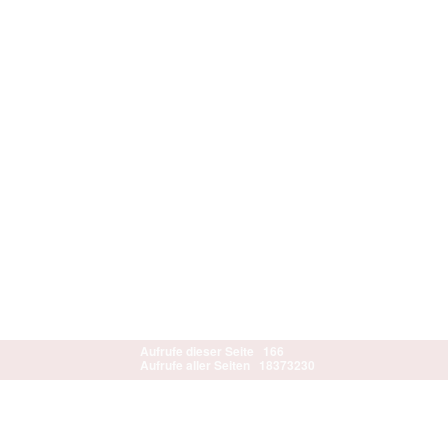
Aufrufe dieser Seite
166
Aufrufe aller Seiten
18373230