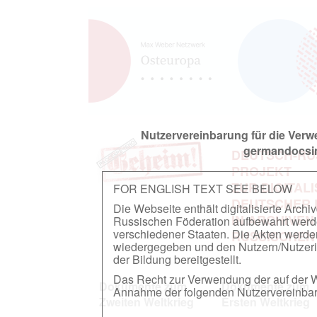
Nutzervereinbarung für die Ver
germandocsin
DEUTSCH-RU
PROJEKT
ZUR DIGITAL
FOR ENGLISH TEXT SEE BELOW
DEUTSCHER
Die Webseite enthält digitalisierte Arch
IN ARCHIVEN
Russischen Föderation aufbewahrt werden.
verschiedener Staaten. Die Akten werde
RUSSISCHEN
wiedergegeben und den Nutzern/Nutzeri
der Bildung bereitgestellt.
Das Recht zur Verwendung der auf der We
Dokumente zum
Dokumente zum
Annahme der folgenden Nutzervereinbaru
Zweiten Weltkrieg
Ersten Weltkrieg