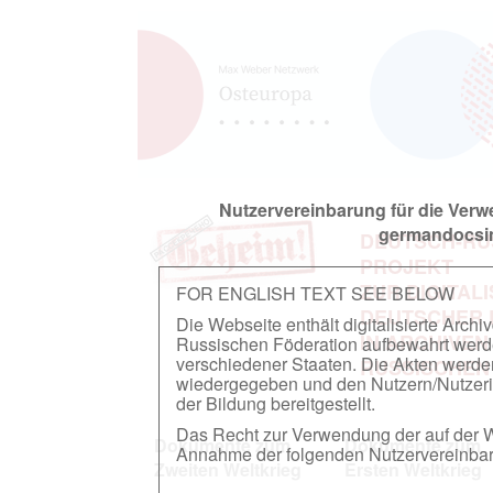
Nutzervereinbarung für die Ver
germandocsin
DEUTSCH-RU
PROJEKT
ZUR DIGITAL
FOR ENGLISH TEXT SEE BELOW
DEUTSCHER
Die Webseite enthält digitalisierte Arch
IN ARCHIVEN
Russischen Föderation aufbewahrt werden.
verschiedener Staaten. Die Akten werde
RUSSISCHEN
wiedergegeben und den Nutzern/Nutzeri
der Bildung bereitgestellt.
Das Recht zur Verwendung der auf der We
Dokumente zum
Dokumente zum
Annahme der folgenden Nutzervereinbaru
Zweiten Weltkrieg
Ersten Weltkrieg