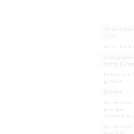
Art der Wiede
(Rus)
Art der Wiede
Anfangsdatum
Format jjjj-mm
Enddatum im 
jjjj-mm-tt
Blattzahl
Sprachen der
jeweiligen
Schriftstücke 
Sprachen der
jeweiligen