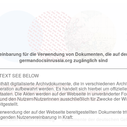
einbarung für die Verwendung von Dokumenten, die auf de
germandocsinrussia.org zugänglich sind
 TEXT SEE BELOW
hält digitalisierte Archivdokumente, die in verschiedenen Arch
SCH-RUSSISCHES PROJEKT
ation aufbewahrt werden. Es handelt sich hierbei um offizielle
DIGITALISIERUNG DEUTSCHER DOKUMENTE
taaten. Die Akten werden auf der Webseite in unveränderter F
nd den Nutzern/Nutzerinnen ausschließlich für Zwecke der Wi
RCHIVEN DER RUSSISCHEN FÖDERATION
tgestellt.
rwendung der auf der Webseite bereitgestellten Dokumente trit
genden Nutzervereinbarung in Kraft:
te zum Ersten Weltkrieg
Dokumente der deutschen Geh