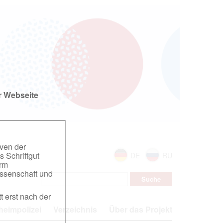
r Webseite
iven der
s Schriftgut
DE
RU
orm
ssenschaft und
t erst nach der
eimpolizei
Verzeichnis
Über das Projekt