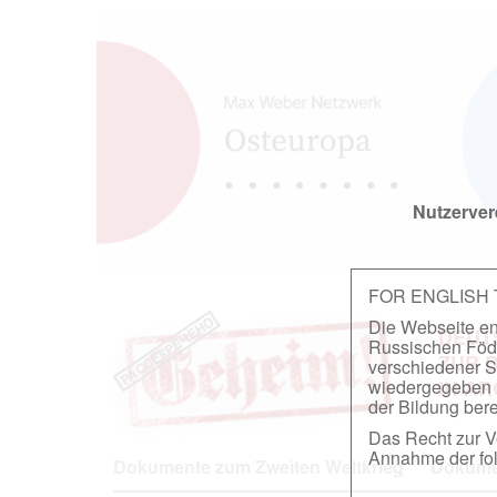
Nutzerver
FOR ENGLISH
Die Webseite ent
DEUT
Russischen Föder
ZUR 
verschiedener S
wiedergegeben u
IN A
der Bildung berei
Das Recht zur Ve
Annahme der fol
Dokumente zum Zweiten Weltkrieg
Dokumen