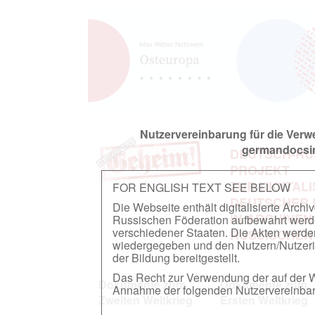
Nutzervereinbarung für die Ver
germandocsin
DEUTSCH-RU
PROJEKT
ZUR DIGITAL
FOR ENGLISH TEXT SEE BELOW
DEUTSCHER
Die Webseite enthält digitalisierte Arch
IN ARCHIVEN
Russischen Föderation aufbewahrt werden.
verschiedener Staaten. Die Akten werde
RUSSISCHEN
wiedergegeben und den Nutzern/Nutzeri
der Bildung bereitgestellt.
Das Recht zur Verwendung der auf der We
Dokumente zum
Dokumente zum
Annahme der folgenden Nutzervereinbaru
Zweiten Weltkrieg
Ersten Weltkrieg