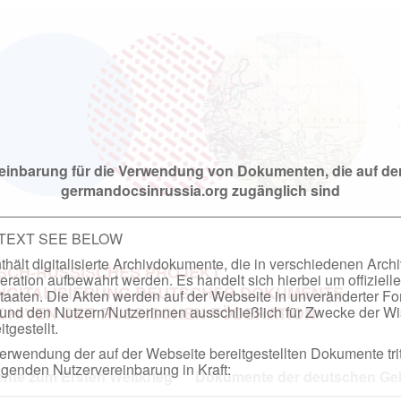
einbarung für die Verwendung von Dokumenten, die auf de
germandocsinrussia.org zugänglich sind
 TEXT SEE BELOW
hält digitalisierte Archivdokumente, die in verschiedenen Arch
SCH-RUSSISCHES PROJEKT
ation aufbewahrt werden. Es handelt sich hierbei um offizielle
DIGITALISIERUNG DEUTSCHER DOKUMENTE
taaten. Die Akten werden auf der Webseite in unveränderter F
nd den Nutzern/Nutzerinnen ausschließlich für Zwecke der Wi
RCHIVEN DER RUSSISCHEN FÖDERATION
tgestellt.
rwendung der auf der Webseite bereitgestellten Dokumente trit
genden Nutzervereinbarung in Kraft:
te zum Ersten Weltkrieg
Dokumente der deutschen Geh