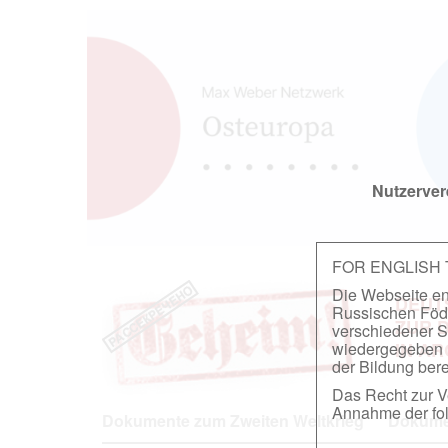
Nutzerver
FOR ENGLISH
Die Webseite ent
DEUT
Russischen Föder
ZUR 
verschiedener S
wiedergegeben u
IN A
der Bildung berei
Das Recht zur Ve
Annahme der fol
Dokumente zum Zweiten Weltkrieg
Dokumen