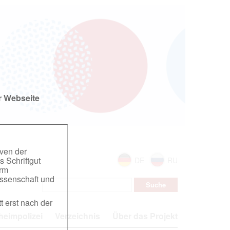
r Webseite
iven der
s Schriftgut
DE
RU
orm
ssenschaft und
t erst nach der
eimpolizei
Verzeichnis
Über das Projekt