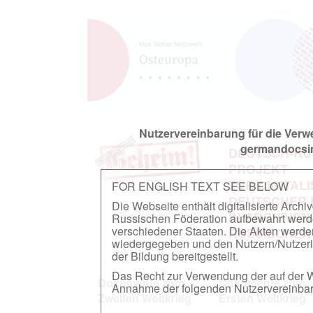
Nutzervereinbarung für die Ver
germandocsin
DEUTSCH-RU
PROJEKT
ZUR DIGITAL
FOR ENGLISH TEXT SEE BELOW
DEUTSCHER
Die Webseite enthält digitalisierte Arch
IN ARCHIVEN
Russischen Föderation aufbewahrt werden.
verschiedener Staaten. Die Akten werde
RUSSISCHEN
wiedergegeben und den Nutzern/Nutzeri
der Bildung bereitgestellt.
Das Recht zur Verwendung der auf der We
Dokumente zum
Dokumente zum
Annahme der folgenden Nutzervereinbaru
Zweiten Weltkrieg
Ersten Weltkrieg