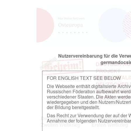
Nutzervereinbarung für die Ver
germandocsin
DEUTSCH-RU
PROJEKT
ZUR DIGITAL
FOR ENGLISH TEXT SEE BELOW
DEUTSCHER
Die Webseite enthält digitalisierte Arch
IN ARCHIVEN
Russischen Föderation aufbewahrt werden.
verschiedener Staaten. Die Akten werde
RUSSISCHEN
wiedergegeben und den Nutzern/Nutzeri
der Bildung bereitgestellt.
Das Recht zur Verwendung der auf der We
Dokumente zum
Dokumente zum
Annahme der folgenden Nutzervereinbaru
Zweiten Weltkrieg
Ersten Weltkrieg