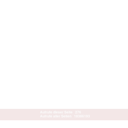
Aufrufe dieser Seite
276
Aufrufe aller Seiten
18386193