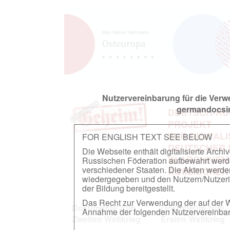
Nutzervereinbarung für die Ver
germandocsin
DEUTSCH-RU
PROJEKT
ZUR DIGITAL
FOR ENGLISH TEXT SEE BELOW
DEUTSCHER
Die Webseite enthält digitalisierte Arch
IN ARCHIVEN
Russischen Föderation aufbewahrt werden.
verschiedener Staaten. Die Akten werde
RUSSISCHEN
wiedergegeben und den Nutzern/Nutzeri
der Bildung bereitgestellt.
Das Recht zur Verwendung der auf der We
Dokumente zum
Dokumente zum
Annahme der folgenden Nutzervereinbaru
Zweiten Weltkrieg
Ersten Weltkrieg