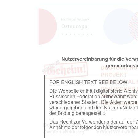
Nutzervereinbarung für die Ver
germandocsin
DEUTSCH-RU
PROJEKT
ZUR DIGITAL
FOR ENGLISH TEXT SEE BELOW
DEUTSCHER
Die Webseite enthält digitalisierte Arch
IN ARCHIVEN
Russischen Föderation aufbewahrt werden.
verschiedener Staaten. Die Akten werde
RUSSISCHEN
wiedergegeben und den Nutzern/Nutzeri
der Bildung bereitgestellt.
Das Recht zur Verwendung der auf der We
Dokumente zum
Dokumente zum
Annahme der folgenden Nutzervereinbaru
Zweiten Weltkrieg
Ersten Weltkrieg