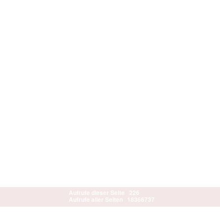
Aufrufe dieser Seite
226
Aufrufe aller Seiten
18366737