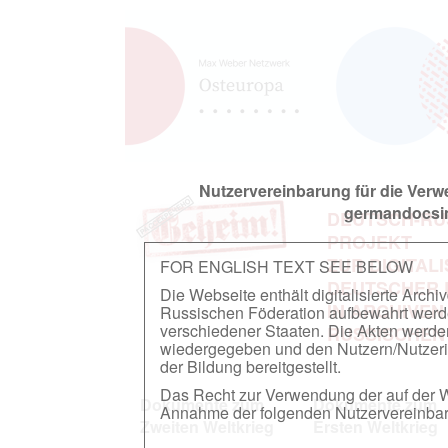
Nutzervereinbarung für die Ver
germandocsin
DEUTSCH-RU
PROJEKT
ZUR DIGITAL
FOR ENGLISH TEXT SEE BELOW
DEUTSCHER
Die Webseite enthält digitalisierte Arch
IN ARCHIVEN
Russischen Föderation aufbewahrt werden.
verschiedener Staaten. Die Akten werde
RUSSISCHEN
wiedergegeben und den Nutzern/Nutzeri
der Bildung bereitgestellt.
Das Recht zur Verwendung der auf der We
Dokumente zum
Dokumente zum
Annahme der folgenden Nutzervereinbaru
Zweiten Weltkrieg
Ersten Weltkrieg