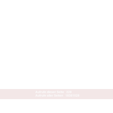
Aufrufe dieser Seite
228
Aufrufe aller Seiten
18381028