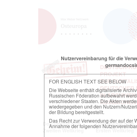
Nutzervereinbarung für die Ver
germandocsin
DEUTSCH-RU
PROJEKT
ZUR DIGITAL
FOR ENGLISH TEXT SEE BELOW
DEUTSCHER
Die Webseite enthält digitalisierte Arch
IN ARCHIVEN
Russischen Föderation aufbewahrt werden.
verschiedener Staaten. Die Akten werde
RUSSISCHEN
wiedergegeben und den Nutzern/Nutzeri
der Bildung bereitgestellt.
Das Recht zur Verwendung der auf der We
Dokumente zum
Dokumente zum
Annahme der folgenden Nutzervereinbaru
Zweiten Weltkrieg
Ersten Weltkrieg