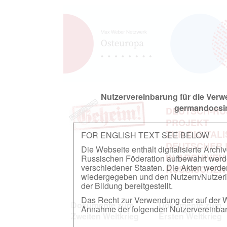
Nutzervereinbarung für die Ver
germandocsin
DEUTSCH-RU
PROJEKT
ZUR DIGITAL
FOR ENGLISH TEXT SEE BELOW
DEUTSCHER
Die Webseite enthält digitalisierte Arch
IN ARCHIVEN
Russischen Föderation aufbewahrt werden.
verschiedener Staaten. Die Akten werde
RUSSISCHEN
wiedergegeben und den Nutzern/Nutzeri
der Bildung bereitgestellt.
Das Recht zur Verwendung der auf der We
Dokumente zum
Dokumente zum
Annahme der folgenden Nutzervereinbaru
Zweiten Weltkrieg
Ersten Weltkrieg