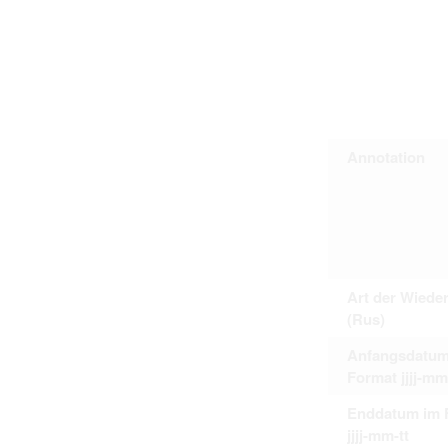
Personal data contained in documents p
distribution or transfer to third parties 
Data related to private life of particular
to use or may otherwise be used in an
Regarding persons that are historical fi
performance of their duties) these requi
sense of this notion. Otherwise, the use
data protection.
Reproduction of documents related to in
Annotation
The user assumes legal responsibility b
information subject to data protection a
website production shall be free from al
users.
The right to familiarize with documents 
accept the terms hereof.
Art der Wiede
(Rus)
Anfangsdatum
Format jjjj-mm
Enddatum im 
jjjj-mm-tt