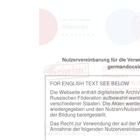
Nutzervereinbarung für die Ver
germandocsin
DEUTSCH-RU
PROJEKT
ZUR DIGITAL
FOR ENGLISH TEXT SEE BELOW
DEUTSCHER
Die Webseite enthält digitalisierte Arch
IN ARCHIVEN
Russischen Föderation aufbewahrt werden.
verschiedener Staaten. Die Akten werde
RUSSISCHEN
wiedergegeben und den Nutzern/Nutzeri
der Bildung bereitgestellt.
Das Recht zur Verwendung der auf der We
Dokumente zum
Dokumente zum
Annahme der folgenden Nutzervereinbaru
Zweiten Weltkrieg
Ersten Weltkrieg