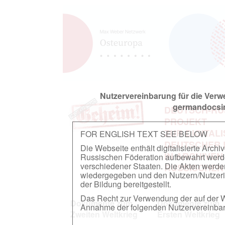
Nutzervereinbarung für die Ver
germandocsin
DEUTSCH-RU
PROJEKT
ZUR DIGITAL
FOR ENGLISH TEXT SEE BELOW
DEUTSCHER
Die Webseite enthält digitalisierte Arch
IN ARCHIVEN
Russischen Föderation aufbewahrt werden.
verschiedener Staaten. Die Akten werde
RUSSISCHEN
wiedergegeben und den Nutzern/Nutzeri
der Bildung bereitgestellt.
Das Recht zur Verwendung der auf der We
Dokumente zum
Dokumente zum
Annahme der folgenden Nutzervereinbaru
Zweiten Weltkrieg
Ersten Weltkrieg