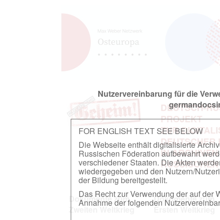
Nutzervereinbarung für die Ver
germandocsin
DEUTSCH-RU
PROJEKT
ZUR DIGITAL
FOR ENGLISH TEXT SEE BELOW
DEUTSCHER
Die Webseite enthält digitalisierte Arch
IN ARCHIVEN
Russischen Föderation aufbewahrt werden.
verschiedener Staaten. Die Akten werde
RUSSISCHEN
wiedergegeben und den Nutzern/Nutzeri
der Bildung bereitgestellt.
Das Recht zur Verwendung der auf der We
Dokumente zum
Dokumente zum
Annahme der folgenden Nutzervereinbaru
Zweiten Weltkrieg
Ersten Weltkrieg