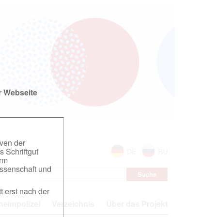
r Webseite
iven der
s Schriftgut
DE
RU
orm
ssenschaft und
t erst nach der
eimpolizei
Verzeichnis
Über das Projekt