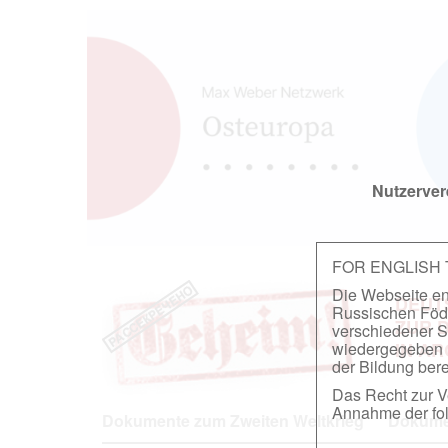
Nutzerver
FOR ENGLISH
Die Webseite ent
DEUT
Russischen Föder
ZUR 
verschiedener S
wiedergegeben u
IN A
der Bildung berei
Das Recht zur Ve
Annahme der fol
Dokumente zum Zweiten Weltkrieg
Dokumen