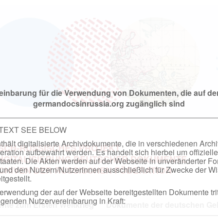
einbarung für die Verwendung von Dokumenten, die auf de
germandocsinrussia.org zugänglich sind
 TEXT SEE BELOW
hält digitalisierte Archivdokumente, die in verschiedenen Arch
SCH-RUSSISCHES PROJEKT
ation aufbewahrt werden. Es handelt sich hierbei um offizielle
DIGITALISIERUNG DEUTSCHER DOKUMENTE
taaten. Die Akten werden auf der Webseite in unveränderter F
nd den Nutzern/Nutzerinnen ausschließlich für Zwecke der Wi
RCHIVEN DER RUSSISCHEN FÖDERATION
tgestellt.
rwendung der auf der Webseite bereitgestellten Dokumente trit
genden Nutzervereinbarung in Kraft:
te zum Ersten Weltkrieg
Dokumente der deutschen Geh