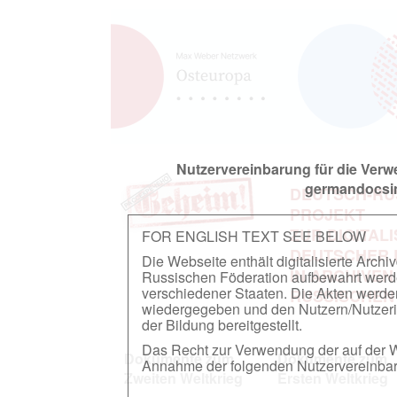
Nutzervereinbarung für die Ver
germandocsin
DEUTSCH-RU
PROJEKT
ZUR DIGITAL
FOR ENGLISH TEXT SEE BELOW
DEUTSCHER
Die Webseite enthält digitalisierte Arch
IN ARCHIVEN
Russischen Föderation aufbewahrt werden.
verschiedener Staaten. Die Akten werde
RUSSISCHEN
wiedergegeben und den Nutzern/Nutzeri
der Bildung bereitgestellt.
Das Recht zur Verwendung der auf der We
Dokumente zum
Dokumente zum
Annahme der folgenden Nutzervereinbaru
Zweiten Weltkrieg
Ersten Weltkrieg