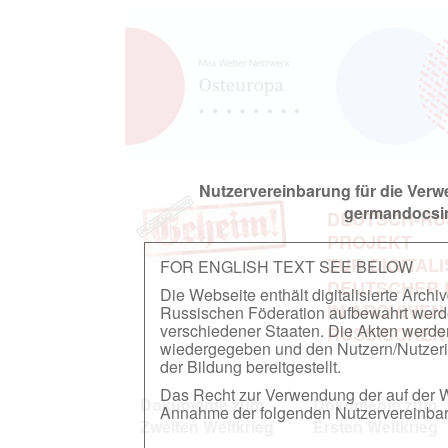
Nutzervereinbarung für die Ver
germandocsin
DEUTSCH-RU
PROJEKT
ZUR DIGITAL
FOR ENGLISH TEXT SEE BELOW
DEUTSCHER
Die Webseite enthält digitalisierte Arch
IN ARCHIVEN
Russischen Föderation aufbewahrt werden.
verschiedener Staaten. Die Akten werde
RUSSISCHEN
wiedergegeben und den Nutzern/Nutzeri
der Bildung bereitgestellt.
Das Recht zur Verwendung der auf der We
Dokumente zum
Dokumente zum
Annahme der folgenden Nutzervereinbaru
Zweiten Weltkrieg
Ersten Weltkrieg