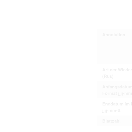
Personal data contained in documents p
distribution or transfer to third parties 
Data related to private life of particular
to use or may otherwise be used in an
Regarding persons that are historical fi
performance of their duties) these requi
sense of this notion. Otherwise, the use
Annotation
data protection.
Reproduction of documents related to in
The user assumes legal responsibility b
information subject to data protection a
website production shall be free from al
users.
Art der Wiede
(Rus)
The right to familiarize with documents 
Anfangsdatum
accept the terms hereof.
Format jjjj-mm
Enddatum im 
jjjj-mm-tt
Blattzahl