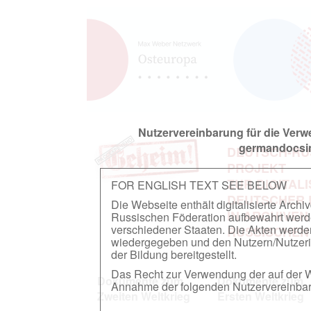
Nutzervereinbarung für die Ver
germandocsin
DEUTSCH-RU
PROJEKT
ZUR DIGITAL
FOR ENGLISH TEXT SEE BELOW
DEUTSCHER
Die Webseite enthält digitalisierte Arch
IN ARCHIVEN
Russischen Föderation aufbewahrt werden.
verschiedener Staaten. Die Akten werde
RUSSISCHEN
wiedergegeben und den Nutzern/Nutzeri
der Bildung bereitgestellt.
Das Recht zur Verwendung der auf der We
Dokumente zum
Dokumente zum
Annahme der folgenden Nutzervereinbaru
Zweiten Weltkrieg
Ersten Weltkrieg