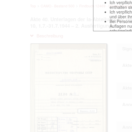
Ich verpfli
Top
CAMO - Bestand 500
Findbuch 12469 - Heeresgruppe A,
enthalten s
Ich verpfli
und über ih
Akte 40. Unterlagen der Ia-Abteilung der
Bei Persone
10, 1.7.-31.7.1944 – 2. Ausfertigung.
Auflagen nu
schutzwürd
Reproduktio
Beschreibung
verpflichte
Ich erkenne
Sign
gegenüber d
Betreibung d
Akte
Das Recht zur V
Annahme dieser 
Akten
This website con
Anno
countries preser
to these documen
The user obliges
Anno