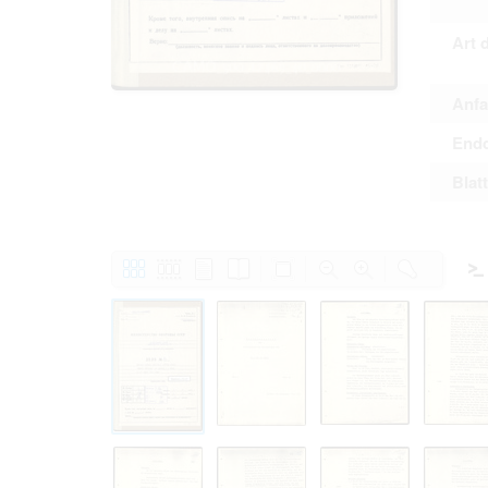
Personal da
distribution
Art 
Data related
to use or m
Regarding pe
performance 
Anfa
sense of thi
data protect
Endd
Reproduction
The user ass
Blat
information 
website prod
users.
The right to fam
accept the terms