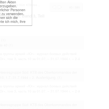
llten Akten
 Heeresgruppe Süd: KTB des ...
iterzugeben.
40 / 380
ürlicher Personen
rt zu verwenden.
uppe Süd, Band 3, Teil
hen sich die
te ich mich, ihre
ht gestattet. Ich
würdigen Belangen
0
(1)
ung und der
te 40
(1)
а группы армий «Юг»: журнал боевых действий
, том 3, часть 10 за 01.07. – 31.07.1944 г. – 2-й
t erst nach
er Heeresgruppe Süd: KTB des Oberkommandos der
10, 1.7.-31.7.1944 – 2. Ausfertigung.
(1)
of different
а группы армий «Юг»: журнал боевых действий
 provides access
, том 3, часть 10 за 01.07. – 31.07.1944 г. – 2-й
er Heeresgruppe Süd: KTB des Oberkommandos der