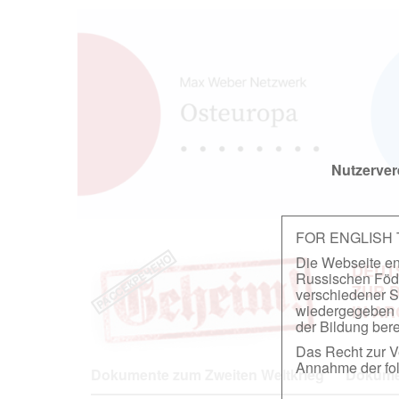
Nutzerver
FOR ENGLISH
Die Webseite ent
DEUT
Russischen Föder
ZUR 
verschiedener S
wiedergegeben u
IN A
der Bildung berei
Das Recht zur Ve
Annahme der fol
Dokumente zum Zweiten Weltkrieg
Dokumen