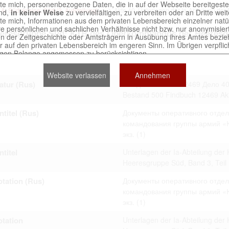
chte mich, personenbezogene Daten, die in auf der Webseite bereitgeste
 Südukraine, Süd (3. Aufstellung), ...
Akte 40. Unterlagen der Ia-Abteilung der
ind,
in keiner Weise
zu vervielfältigen, zu verbreiten oder an Dritte we
chte mich, Informationen aus dem privaten Lebensbereich einzelner nat
re persönlichen und sachlichen Verhältnisse nicht bzw. nur anonymisie
 Heeresgruppe Süd: KTB des Oberkommandos der Heeresgr
n der Zeitgeschichte oder Amtsträgern in Ausübung ihres Amtes bezie
r auf den privaten Lebensbereich im engeren Sinn. Im Übrigen verpflich
igen Belange angemessen zu berücksichtigen.
nen von Unterlagen, die sich auf natürliche Personen beziehen, sind nic
 mich, derartige Unterlagen
in keiner Weise
zu reproduzieren.
Website verlassen
Annehmen
 an, dass ich die Verletzungen von Persönlichkeitsrechten und schutz
atur (Rus)
Фонд 500 Опись 12469 Дело 4
en Berechtigten selbst zu vertreten habe. Ich stelle die an der Erstell
er Seite Beteiligten bei Verstößen von jeglicher Haftung frei.
Bestand 500 Findbuch 12469 Ak
ntitel (Rus)
Документы оперативного отдел
командования группы армий «Юг»
erwendung der auf der Webseite bereitgestellten Dokumente trit
экз.
(1)
Nutzervereinbarung in Kraft.
titel
Unterlagen der Ia-Abteilung d
Heeresgruppe Süd, Band 3, Teil 
tains digitized archival collections which are official documents 
tation (Rus)
Документы оперативного отдел
ved in various archives of the Russian Federation. The website
командования группы армий «Юг»
ts exclusively for scientific and research purposes.
экз.
(1)
 to abide by the following terms:
tation
Unterlagen der Ia-Abteilung d