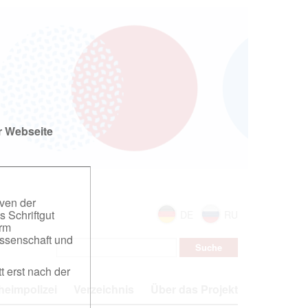
r Webseite
iven der
s Schriftgut
DE
RU
orm
ssenschaft und
t erst nach der
eimpolizei
Verzeichnis
Über das Projekt