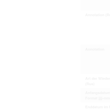
Personal data contained in documents p
distribution or transfer to third parties 
Data related to private life of particular
Annotation (R
to use or may otherwise be used in an
Regarding persons that are historical fi
performance of their duties) these requi
sense of this notion. Otherwise, the use
data protection.
Reproduction of documents related to in
The user assumes legal responsibility b
information subject to data protection a
website production shall be free from al
Annotation
users.
The right to familiarize with documents 
accept the terms hereof.
Art der Wiede
(Rus)
Anfangsdatum
Format jjjj-mm
Enddatum im 