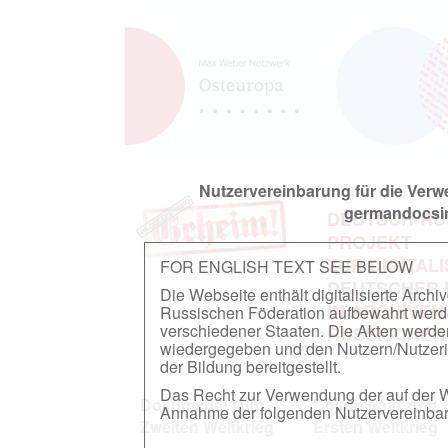
Nutzervereinbarung für die Ver
germandocsin
DEUTSCH-RU
PROJEKT
ZUR DIGITAL
FOR ENGLISH TEXT SEE BELOW
DEUTSCHER
Die Webseite enthält digitalisierte Arch
IN ARCHIVEN
Russischen Föderation aufbewahrt werden.
verschiedener Staaten. Die Akten werde
RUSSISCHEN
wiedergegeben und den Nutzern/Nutzeri
der Bildung bereitgestellt.
Das Recht zur Verwendung der auf der We
Dokumente zum
Dokumente zum
Annahme der folgenden Nutzervereinbaru
Zweiten Weltkrieg
Ersten Weltkrieg