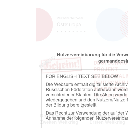
Nutzervereinbarung für die Ver
germandocsin
DEUTSCH-RU
PROJEKT
ZUR DIGITAL
FOR ENGLISH TEXT SEE BELOW
DEUTSCHER
Die Webseite enthält digitalisierte Arch
IN ARCHIVEN
Russischen Föderation aufbewahrt werden.
verschiedener Staaten. Die Akten werde
RUSSISCHEN
wiedergegeben und den Nutzern/Nutzeri
der Bildung bereitgestellt.
Das Recht zur Verwendung der auf der We
Dokumente zum
Dokumente zum
Annahme der folgenden Nutzervereinbaru
Zweiten Weltkrieg
Ersten Weltkrieg