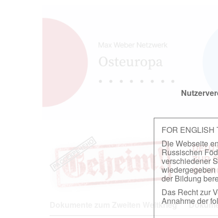
Nutzerver
FOR ENGLISH
Die Webseite ent
DEUT
Russischen Föder
ZUR 
verschiedener S
wiedergegeben u
IN A
der Bildung berei
Das Recht zur Ve
Annahme der fol
Dokumente zum Zweiten Weltkrieg
Dokumen