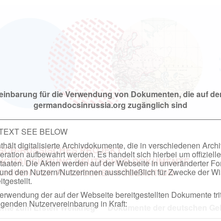
einbarung für die Verwendung von Dokumenten, die auf de
germandocsinrussia.org zugänglich sind
 TEXT SEE BELOW
hält digitalisierte Archivdokumente, die in verschiedenen Arch
SCH-RUSSISCHES PROJEKT
ation aufbewahrt werden. Es handelt sich hierbei um offizielle
DIGITALISIERUNG DEUTSCHER DOKUMENTE
taaten. Die Akten werden auf der Webseite in unveränderter F
nd den Nutzern/Nutzerinnen ausschließlich für Zwecke der Wi
RCHIVEN DER RUSSISCHEN FÖDERATION
tgestellt.
rwendung der auf der Webseite bereitgestellten Dokumente trit
genden Nutzervereinbarung in Kraft:
te zum Ersten Weltkrieg
Dokumente der deutschen Geh