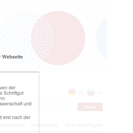
r Webseite
iven der
s Schriftgut
DE
RU
orm
ssenschaft und
t erst nach der
eimpolizei
Verzeichnis
Über das Projekt