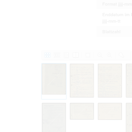
Format jjjj-mm
Enddatum im 
jjjj-mm-tt
Blattzahl