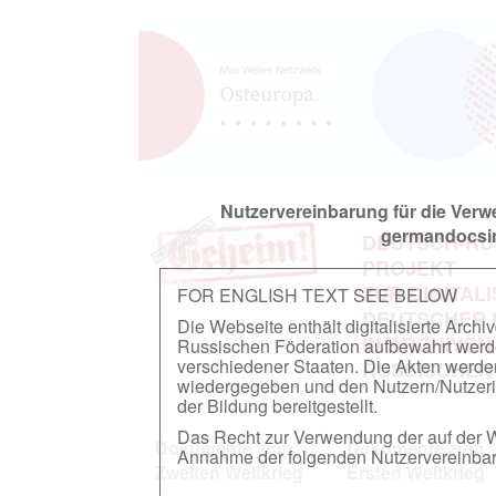
Nutzervereinbarung für die Ver
germandocsin
DEUTSCH-RU
PROJEKT
ZUR DIGITAL
FOR ENGLISH TEXT SEE BELOW
DEUTSCHER
Die Webseite enthält digitalisierte Arch
IN ARCHIVEN
Russischen Föderation aufbewahrt werden.
verschiedener Staaten. Die Akten werde
RUSSISCHEN
wiedergegeben und den Nutzern/Nutzeri
der Bildung bereitgestellt.
Das Recht zur Verwendung der auf der We
Dokumente zum
Dokumente zum
Annahme der folgenden Nutzervereinbaru
Zweiten Weltkrieg
Ersten Weltkrieg