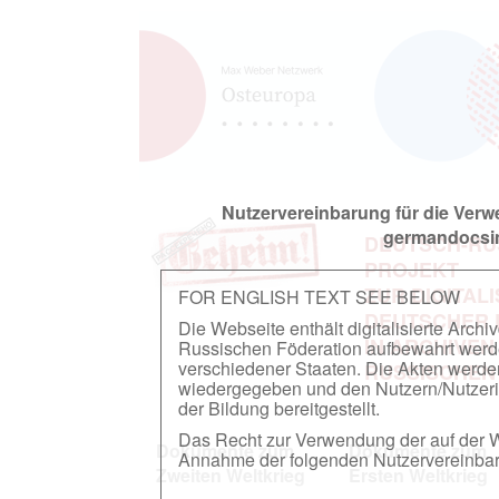
Nutzervereinbarung für die Ver
germandocsin
DEUTSCH-RU
PROJEKT
ZUR DIGITAL
FOR ENGLISH TEXT SEE BELOW
DEUTSCHER
Die Webseite enthält digitalisierte Arch
IN ARCHIVEN
Russischen Föderation aufbewahrt werden.
verschiedener Staaten. Die Akten werde
RUSSISCHEN
wiedergegeben und den Nutzern/Nutzeri
der Bildung bereitgestellt.
Das Recht zur Verwendung der auf der We
Dokumente zum
Dokumente zum
Annahme der folgenden Nutzervereinbaru
Zweiten Weltkrieg
Ersten Weltkrieg