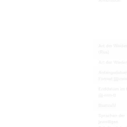
Art der Wiede
(Rus)
Art der Wiede
Anfangsdatum
Format jjjj-mm
Enddatum im 
jjjj-mm-tt
Blattzahl
Sprachen der
jeweiligen